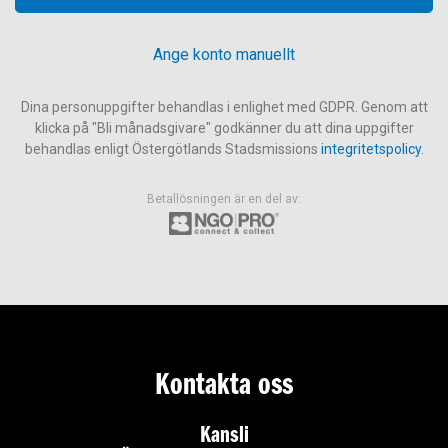
Ange konto manuellt
Dina personuppgifter behandlas i enlighet med GDPR. Genom att
klicka på
"Bli månadsgivare"
godkänner du att dina uppgifter
behandlas enligt Östergötlands Stadsmissions
integritetspolicy
.
Betallösningen är en del av:
Kontakta oss
Kansli